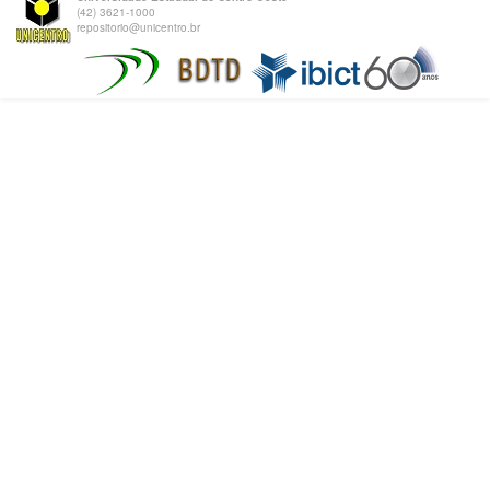
(42) 3621-1000
repositorio@unicentro.br