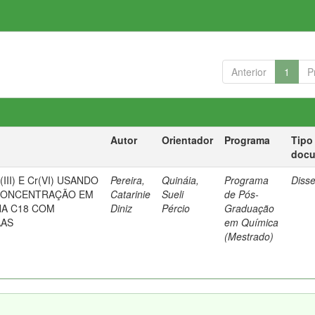
Anterior
1
P
Autor
Orientador
Programa
Tipo
doc
III) E Cr(VI) USANDO
Pereira,
Quináia,
Programa
Diss
-CONCENTRAÇÃO EM
Catarinie
Sueli
de Pós-
NA C18 COM
Diniz
Pércio
Graduação
AAS
em Química
(Mestrado)