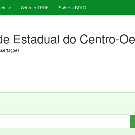
juda
Sobre o TEDE
Sobre a BDTD
de Estadual do Centro-Oe
issertações