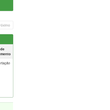
róximo
 de
umento
ertação