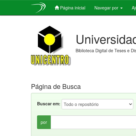
Página inicial
Navegar por
A
Skip
navigation
Universida
Biblioteca Digital de Teses e D
Página de Busca
Buscar em:
por