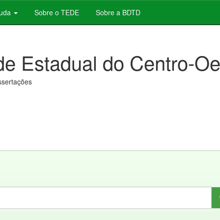
juda
Sobre o TEDE
Sobre a BDTD
de Estadual do Centro-Oe
issertações