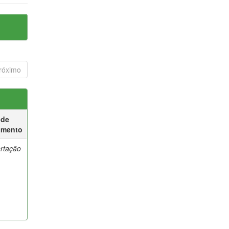
róximo
 de
umento
ertação