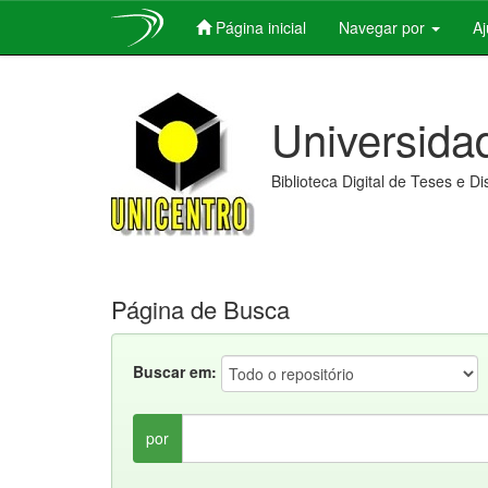
Página inicial
Navegar por
A
Skip
navigation
Universida
Biblioteca Digital de Teses e D
Página de Busca
Buscar em:
por