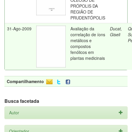
OLEOSO DE
PRÓPOLIS DA
REGIÃO DE
PRUDENTÓPOLIS
31-Ago-2009
Avaliação da
Ducat,
Qu
correlação de íons
Giseli
Su
metálicos e
Pé
compostos
fenólicos em
plantas medicinais
Compartilhamento
Busca facetada
Autor
Orientador