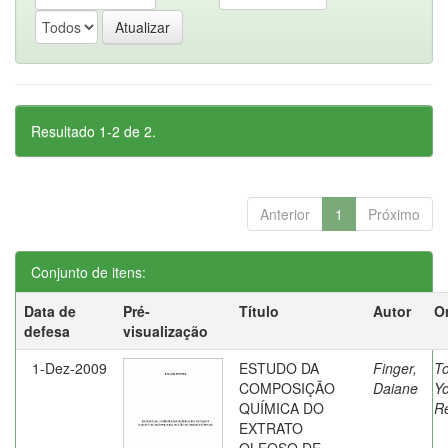
Resultado 1-2 de 2.
Anterior
1
Próximo
Conjunto de itens:
Data de
Pré-
Título
Autor
O
defesa
visualização
1-Dez-2009
ESTUDO DA
Finger,
To
COMPOSIÇÃO
Daiane
Y
QUÍMICA DO
R
EXTRATO