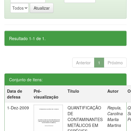
Resultado 1-1 de 1.
Anterior
1
Próximo
Conjunto de itens:
Data de
Pré-
Título
Autor
O
defesa
visualização
1-Dez-2009
QUANTIFICAÇÃO
Repula,
Q
DE
Carolina
S
CONTAMINANTES
Marlia
P
METÁLICOS EM
Martins