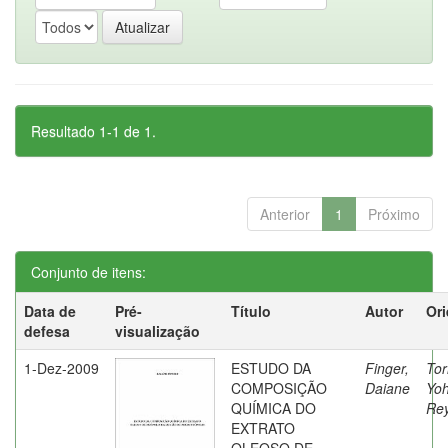
Resultado 1-1 de 1.
Anterior
1
Próximo
Conjunto de itens:
Data de
Pré-
Título
Autor
Ori
defesa
visualização
1-Dez-2009
ESTUDO DA
Finger,
Tor
COMPOSIÇÃO
Daiane
Yo
QUÍMICA DO
Re
EXTRATO