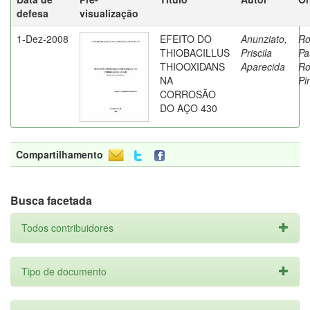
defesa
visualização
1-Dez-2008
EFEITO DO
Anunziato,
Ro
THIOBACILLUS
Priscila
Pa
THIOOXIDANS
Aparecida
Ro
NA
Pi
CORROSÃO
DO AÇO 430
Compartilhamento
Busca facetada
Todos contribuidores
Tipo de documento