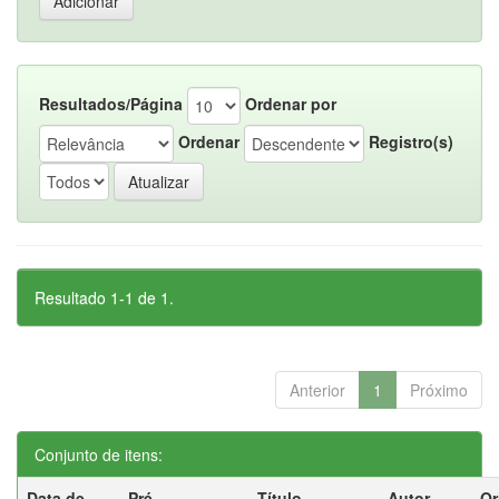
Resultados/Página
Ordenar por
Ordenar
Registro(s)
Resultado 1-1 de 1.
Anterior
1
Próximo
Conjunto de itens:
Data de
Pré-
Título
Autor
Or