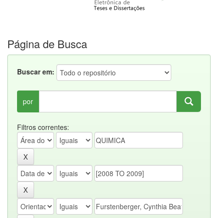
Página de Busca
Buscar em:
por
Filtros correntes: