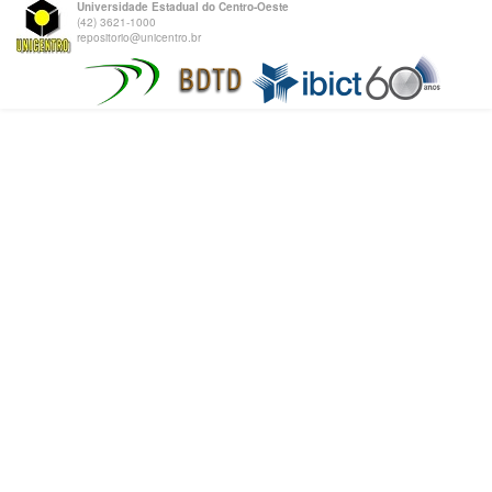
Universidade Estadual do Centro-Oeste
(42) 3621-1000
repositorio@unicentro.br