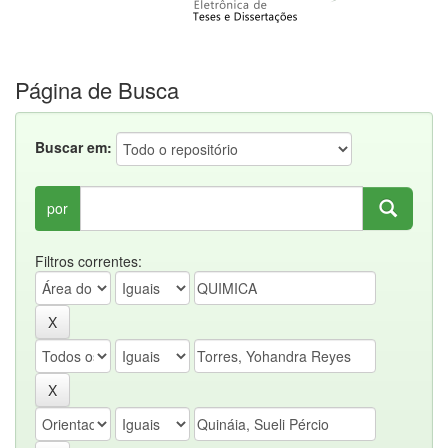
Página de Busca
Buscar em:
por
Filtros correntes: