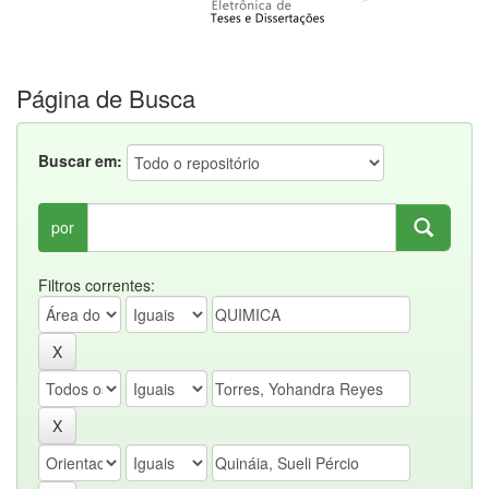
Página de Busca
Buscar em:
por
Filtros correntes: