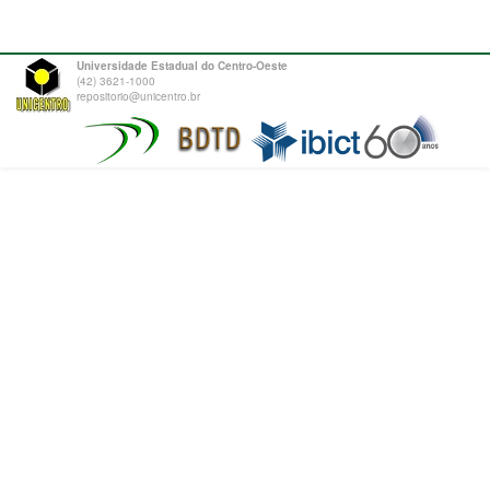
Universidade Estadual do Centro-Oeste
(42) 3621-1000
repositorio@unicentro.br