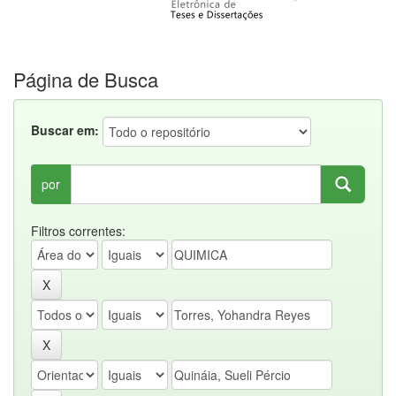
Página de Busca
Buscar em:
por
Filtros correntes: