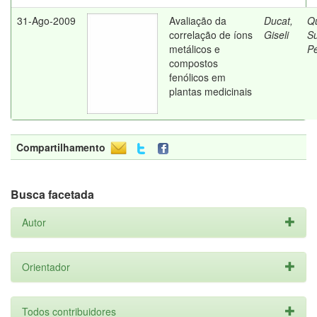
31-Ago-2009
Avaliação da
Ducat,
Qu
correlação de íons
Giseli
Su
metálicos e
Pé
compostos
fenólicos em
plantas medicinais
Compartilhamento
Busca facetada
Autor
Orientador
Todos contribuidores