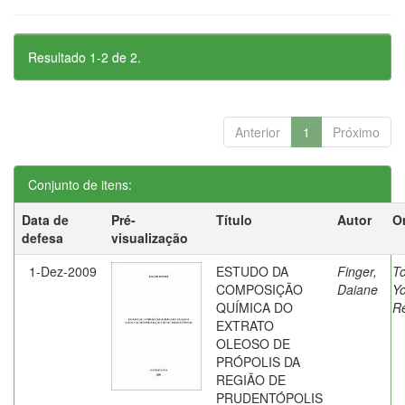
Resultado 1-2 de 2.
Anterior
1
Próximo
Conjunto de itens:
Data de
Pré-
Título
Autor
O
defesa
visualização
1-Dez-2009
ESTUDO DA
Finger,
To
COMPOSIÇÃO
Daiane
Y
QUÍMICA DO
R
EXTRATO
OLEOSO DE
PRÓPOLIS DA
REGIÃO DE
PRUDENTÓPOLIS