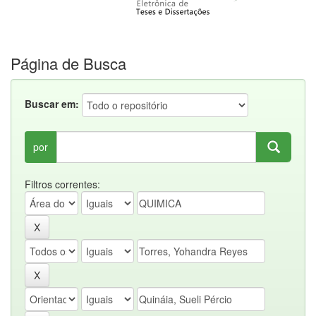
Página de Busca
Buscar em:
por
Filtros correntes: