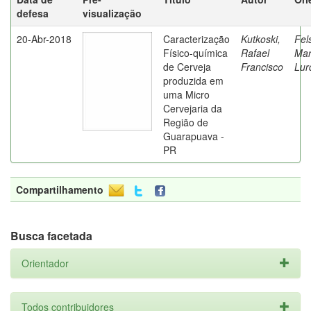
defesa
visualização
20-Abr-2018
Caracterização
Kutkoski,
Fel
Físico-química
Rafael
Mar
de Cerveja
Francisco
Lur
produzida em
uma Micro
Cervejaria da
Região de
Guarapuava -
PR
Compartilhamento
Busca facetada
Orientador
Todos contribuidores