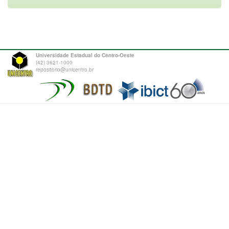
Universidade Estadual do Centro-Oeste
(42) 3621-1000
repositorio@unicentro.br