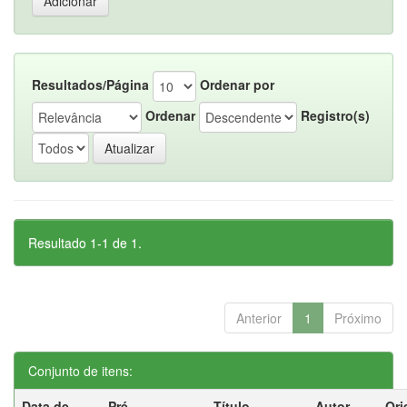
Resultados/Página
Ordenar por
Ordenar
Registro(s)
Resultado 1-1 de 1.
Anterior
1
Próximo
Conjunto de itens:
Data de
Pré-
Título
Autor
Ori