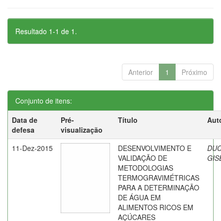
Resultado 1-1 de 1.
Anterior
1
Próximo
Conjunto de itens:
Data de
Pré-
Título
Aut
defesa
visualização
11-Dez-2015
DESENVOLVIMENTO E
DUC
VALIDAÇÃO DE
GIS
METODOLOGIAS
TERMOGRAVIMÉTRICAS
PARA A DETERMINAÇÃO
DE ÁGUA EM
ALIMENTOS RICOS EM
AÇÚCARES