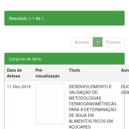
Resultado 1-1 de 1.
Anterior
1
Próximo
Conjunto de itens:
Data de
Pré-
Título
Aut
defesa
visualização
11-Dez-2015
DESENVOLVIMENTO E
DUC
VALIDAÇÃO DE
GIS
METODOLOGIAS
TERMOGRAVIMÉTRICAS
PARA A DETERMINAÇÃO
DE ÁGUA EM
ALIMENTOS RICOS EM
AÇÚCARES