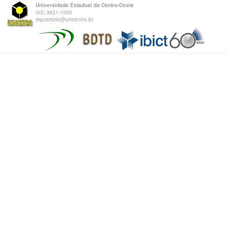
Universidade Estadual do Centro-Oeste
(42) 3621-1000
repositorio@unicentro.br