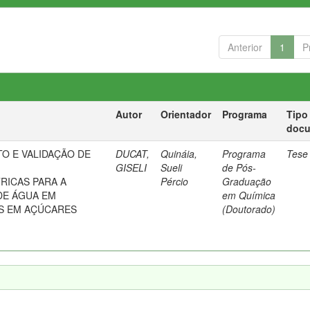
Anterior
1
P
Autor
Orientador
Programa
Tipo
doc
O E VALIDAÇÃO DE
DUCAT,
Quináia,
Programa
Tese
GISELI
Sueli
de Pós-
RICAS PARA A
Pércio
Graduação
DE ÁGUA EM
em Química
S EM AÇÚCARES
(Doutorado)