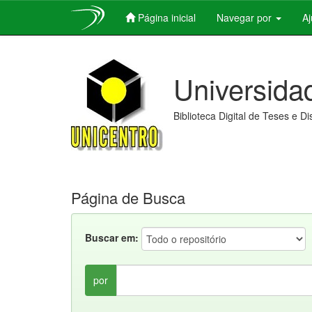
Página inicial
Navegar por
A
Skip
navigation
Universida
Biblioteca Digital de Teses e D
Página de Busca
Buscar em:
por