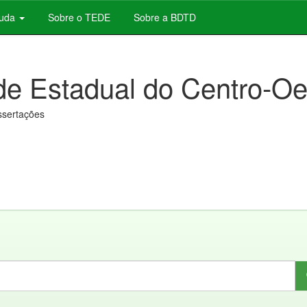
juda
Sobre o TEDE
Sobre a BDTD
de Estadual do Centro-Oe
issertações