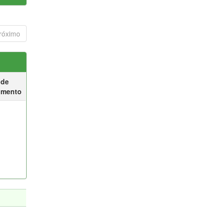
róximo
 de
umento