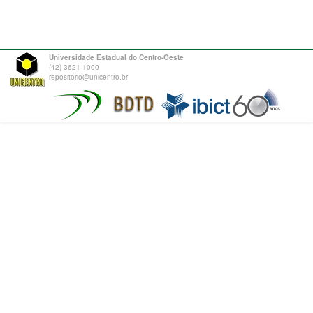
Universidade Estadual do Centro-Oeste
(42) 3621-1000
repositorio@unicentro.br