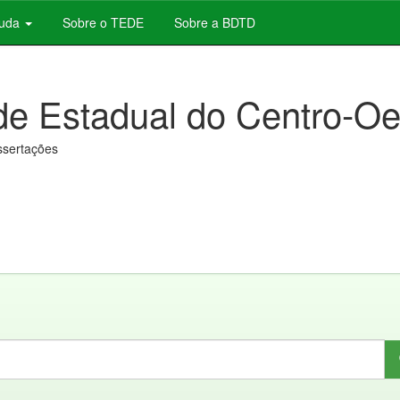
juda
Sobre o TEDE
Sobre a BDTD
de Estadual do Centro-Oe
issertações