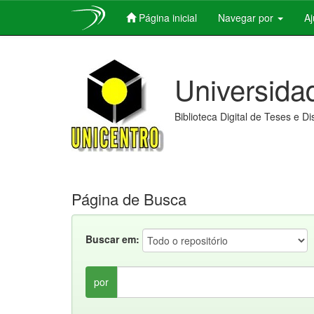
Página inicial
Navegar por
A
Skip
navigation
Universida
Biblioteca Digital de Teses e D
Página de Busca
Buscar em:
por