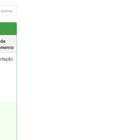
róximo
 de
umento
ertação