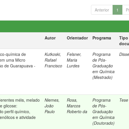
Anterior
1
P
Autor
Orientador
Programa
Tipo
doc
ico-química de
Kutkoski,
Felsner,
Programa
Diss
 em uma Micro
Rafael
Maria
de Pós-
ião de Guarapuava -
Francisco
Lurdes
Graduação
em Química
(Mestrado)
ferentes méis, melado
Niemes,
Rosa,
Programa
Tese
e glicose:
João
Marcos
de Pós-
 perfil químico,
Paulo
Roberto da
Graduação
fenólicos e atividade
em Química
(Doutorado)