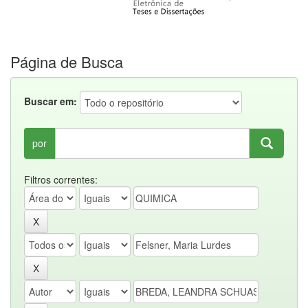
Página de Busca
Buscar em:
por
Filtros correntes: