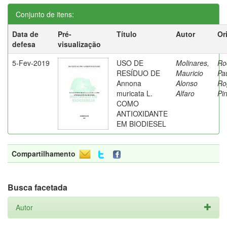
Conjunto de itens:
Data de
Pré-
Título
Autor
Or
defesa
visualização
5-Fev-2019
USO DE
Molinares,
Ro
RESÍDUO DE
Mauricio
Pa
Annona
Alonso
Ro
muricata L.
Alfaro
Pi
COMO
ANTIOXIDANTE
EM BIODIESEL
Compartilhamento
Busca facetada
Autor