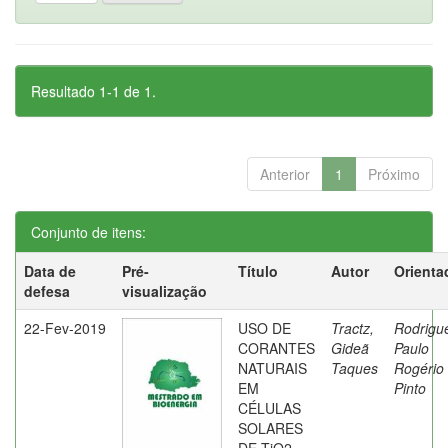
Resultado 1-1 de 1.
Anterior
1
Próximo
Conjunto de itens:
Data de
Pré-
Título
Autor
Orienta
defesa
visualização
22-Fev-2019
USO DE
Tractz,
Rodrigu
CORANTES
Gideã
Paulo
NATURAIS
Taques
Rogério
EM
Pinto
CÉLULAS
SOLARES