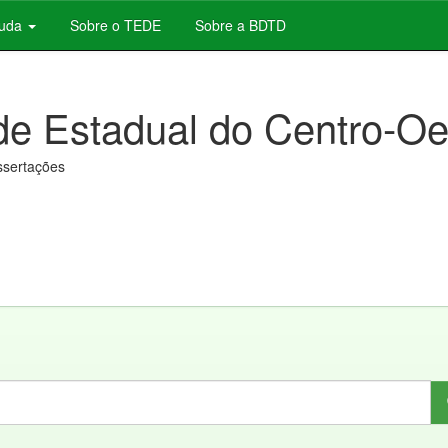
juda
Sobre o TEDE
Sobre a BDTD
de Estadual do Centro-Oe
issertações