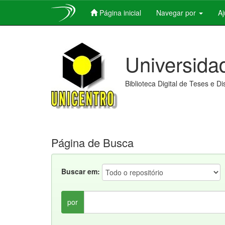
Página inicial
Navegar por
A
Skip
navigation
Universida
Biblioteca Digital de Teses e D
Página de Busca
Buscar em:
por