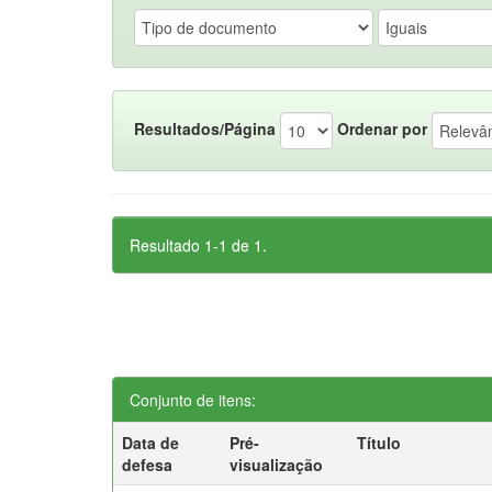
Resultados/Página
Ordenar por
Resultado 1-1 de 1.
Conjunto de itens:
Data de
Pré-
Título
defesa
visualização