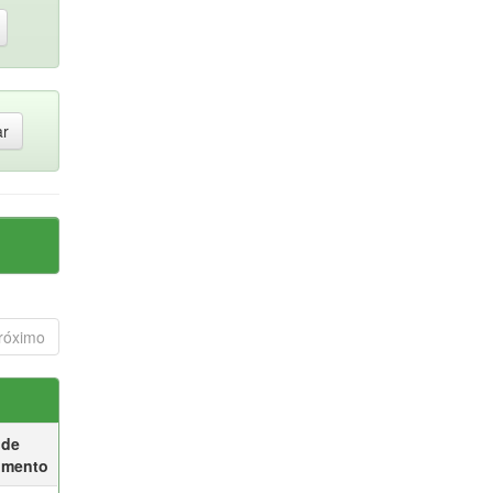
róximo
 de
umento