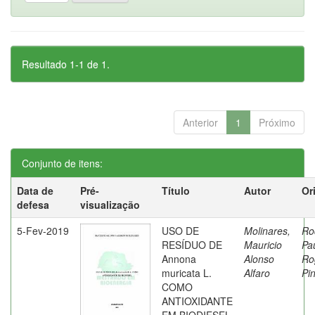
Resultado 1-1 de 1.
Anterior
1
Próximo
Conjunto de itens:
Data de
Pré-
Título
Autor
Or
defesa
visualização
5-Fev-2019
USO DE
Molinares,
Ro
RESÍDUO DE
Mauricio
Pa
Annona
Alonso
Ro
muricata L.
Alfaro
Pi
COMO
ANTIOXIDANTE