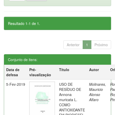
Resultado 1-1 de 1.
Anterior
1
Próximo
Conjunto de itens:
Data de
Pré-
Título
Autor
Or
defesa
visualização
5-Fev-2019
USO DE
Molinares,
Ro
RESÍDUO DE
Mauricio
Pa
Annona
Alonso
Ro
muricata L.
Alfaro
Pi
COMO
ANTIOXIDANTE