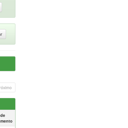
róximo
 de
umento