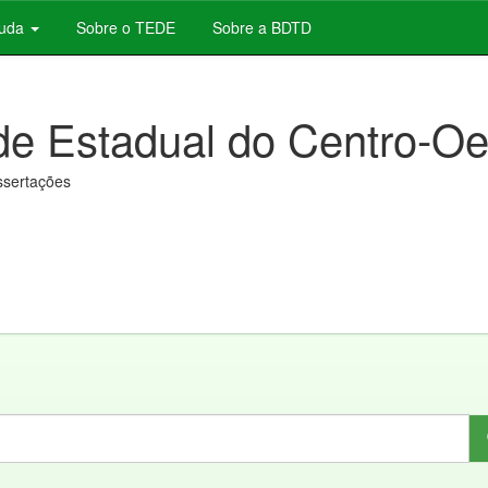
juda
Sobre o TEDE
Sobre a BDTD
de Estadual do Centro-Oe
issertações