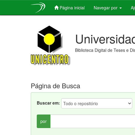
Página inicial
Navegar por
A
Skip
navigation
Universida
Biblioteca Digital de Teses e D
Página de Busca
Buscar em:
por