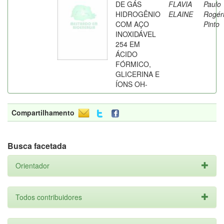
DE GÁS
FLAVIA
Paulo
HIDROGÊNIO
ELAINE
Rogér
COM AÇO
Pinto
INOXIDÁVEL
254 EM
ÁCIDO
FÓRMICO,
GLICERINA E
ÍONS OH-
Compartilhamento
Busca facetada
Orientador
Todos contribuidores