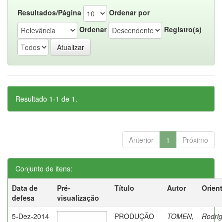
Resultados/Página
Ordenar por
Ordenar
Registro(s)
Resultado 1-1 de 1.
Anterior
1
Próximo
Conjunto de itens:
Data de
Pré-
Título
Autor
Orien
defesa
visualização
5-Dez-2014
PRODUÇÃO
TOMEN,
Rodri