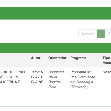
Anterior
1
P
Autor
Orientador
Programa
Tipo
doc
S HIDROGÊNIO
TOMEN,
Rodrigues,
Programa de
Diss
VEL 254 EM
FLAVIA
Paulo
Pós-Graduação
GLICERINA E
ELAINE
Rogério
em Bioenergia
Pinto
(Mestrado)