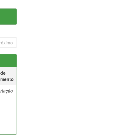
róximo
 de
umento
ertação