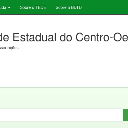
juda
Sobre o TEDE
Sobre a BDTD
de Estadual do Centro-Oe
issertações