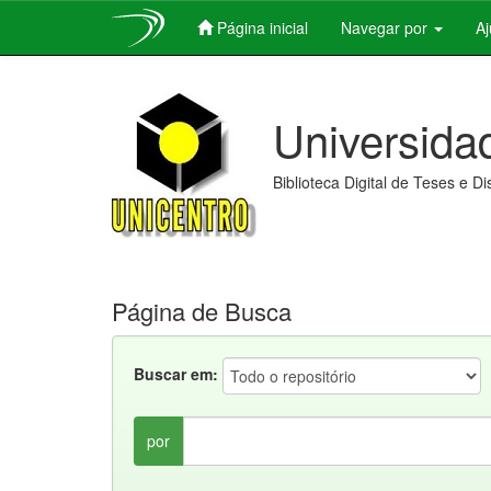
Página inicial
Navegar por
A
Skip
navigation
Universida
Biblioteca Digital de Teses e D
Página de Busca
Buscar em:
por