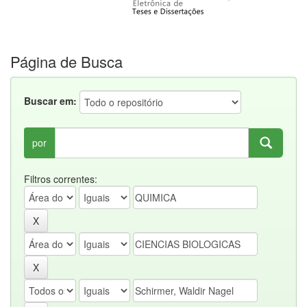
Página de Busca
Buscar em:
por
Filtros correntes: