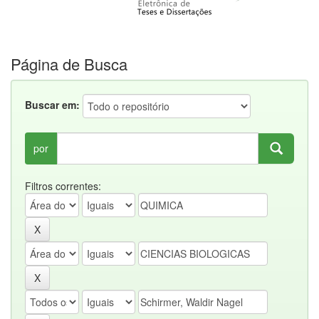
Página de Busca
Buscar em:
por
Filtros correntes: