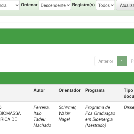
Ordenar
Registro(s)
Anterior
1
P
Autor
Orientador
Programa
Tipo
doc
O
Ferreira,
Schirmer,
Programa de
Diss
BIOMASSA
Italo
Waldir
Pós-Graduação
BRICA DE
Tadeu
Nagel
em Bioenergia
Machado
(Mestrado)