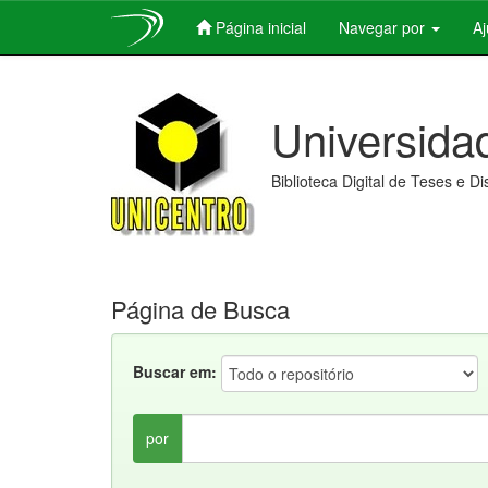
Página inicial
Navegar por
A
Skip
navigation
Universida
Biblioteca Digital de Teses e D
Página de Busca
Buscar em:
por