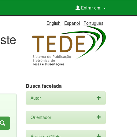
Entrar em:
English
Español
Português
ste
Busca facetada
Autor
Orientador
Áreas do CNPq