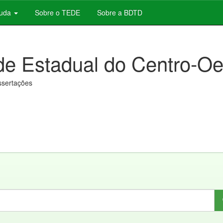
juda
Sobre o TEDE
Sobre a BDTD
de Estadual do Centro-Oe
issertações