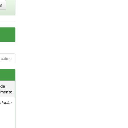
róximo
 de
umento
ertação