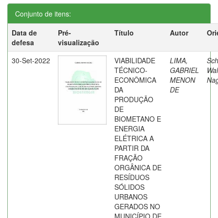
Conjunto de itens:
Data de
Pré-
Título
Autor
Ori
defesa
visualização
30-Set-2022
VIABILIDADE
LIMA,
Sch
TÉCNICO-
GABRIEL
Wal
ECONÔMICA
MENON
Nag
DA
DE
PRODUÇÃO
DE
BIOMETANO E
ENERGIA
ELÉTRICA A
PARTIR DA
FRAÇÃO
ORGÂNICA DE
RESÍDUOS
SÓLIDOS
URBANOS
GERADOS NO
MUNICÍPIO DE