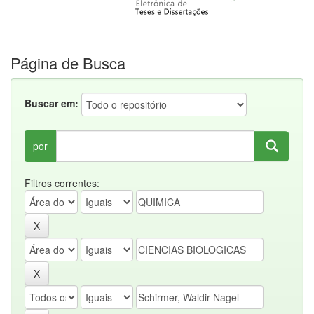
Página de Busca
Buscar em:
por
Filtros correntes: