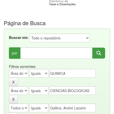
Página de Busca
Buscar em:
por
Filtros correntes: