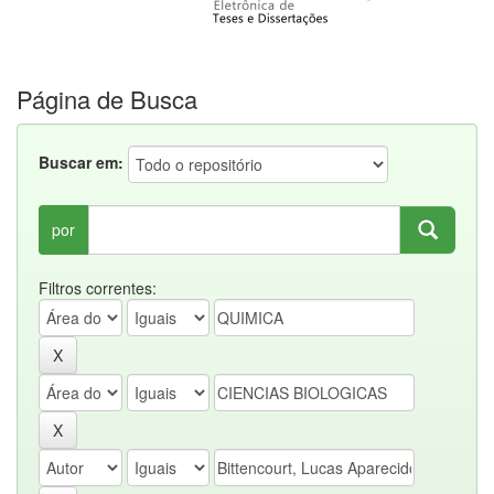
Página de Busca
Buscar em:
por
Filtros correntes: