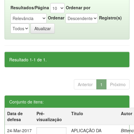
Resultados/Página
Ordenar por
Ordenar
Registro(s)
Resultado 1-1 de 1.
Anterior
1
Próximo
Conjunto de itens:
Data de
Pré-
Título
Autor
defesa
visualização
24-Mar-2017
APLICAÇÃO DA
Bittenc