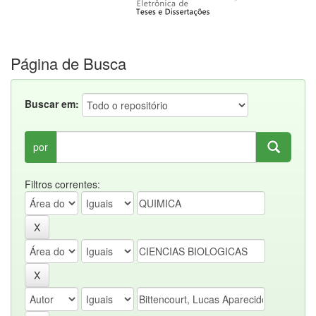
Página de Busca
Buscar em:
por
Filtros correntes: