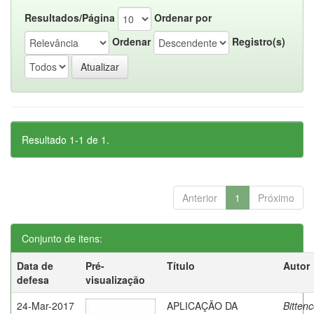
Resultados/Página
Ordenar por
Ordenar
Registro(s)
Resultado 1-1 de 1.
Anterior
1
Próximo
Conjunto de itens:
Data de
Pré-
Título
Autor
defesa
visualização
24-Mar-2017
APLICAÇÃO DA
Bittenc