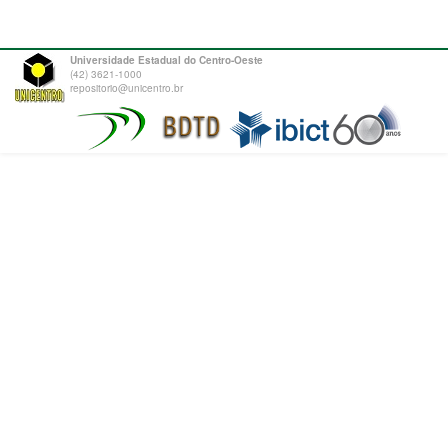
Universidade Estadual do Centro-Oeste
(42) 3621-1000
repositorio@unicentro.br