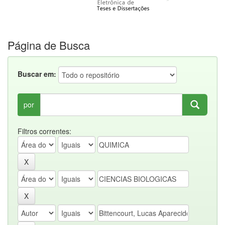
Página de Busca
Buscar em:
por
Filtros correntes: