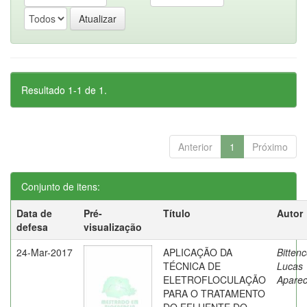
Resultado 1-1 de 1.
Anterior
1
Próximo
Conjunto de itens:
Data de
Pré-
Título
Autor
defesa
visualização
24-Mar-2017
APLICAÇÃO DA
Bittenc
TÉCNICA DE
Lucas
ELETROFLOCULAÇÃO
Aparec
PARA O TRATAMENTO