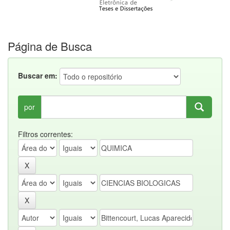
Página de Busca
Buscar em:
por
Filtros correntes: