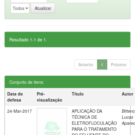
Resultado 1-1 de 1.
Anterior
1
Próximo
Conjunto de itens:
Data de
Pré-
Título
Autor
defesa
visualização
24-Mar-2017
APLICAÇÃO DA
Bittenc
TÉCNICA DE
Lucas
ELETROFLOCULAÇÃO
Aparec
PARA O TRATAMENTO