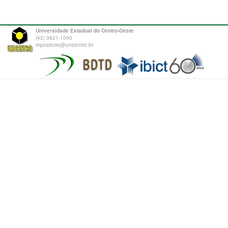
Universidade Estadual do Centro-Oeste
(42) 3621-1000
repositorio@unicentro.br