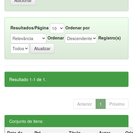
Resultados/Página
Ordenar por
Ordenar
Registro(s)
Resultado 1-1 de 1.
Anterior
1
Próximo
Conjunto de itens:
Data de
Pré-
Título
Autor
Ori