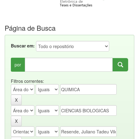
Página de Busca
Buscar em:
por
Filtros correntes: