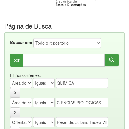
Página de Busca
Buscar em:
por
Filtros correntes: