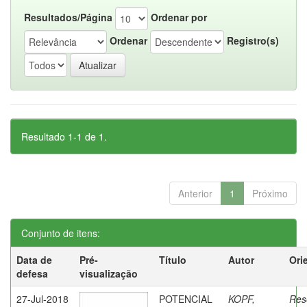
Resultados/Página
Ordenar por
Ordenar
Registro(s)
Resultado 1-1 de 1.
Anterior
1
Próximo
Conjunto de itens:
Data de
Pré-
Título
Autor
Ori
defesa
visualização
27-Jul-2018
POTENCIAL
KOPF,
Res