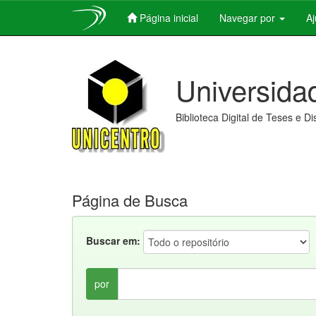
Página inicial
Navegar por
A
Skip
navigation
Universida
Biblioteca Digital de Teses e D
Página de Busca
Buscar em:
por