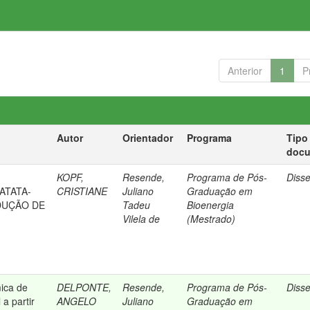
Anterior
1
P
Autor
Orientador
Programa
Tipo
doc
KOPF,
Resende,
Programa de Pós-
Diss
ATATA-
CRISTIANE
Juliano
Graduação em
DUÇÃO DE
Tadeu
Bioenergia
Vilela de
(Mestrado)
ica de
DELPONTE,
Resende,
Programa de Pós-
Diss
a partir
ANGELO
Juliano
Graduação em