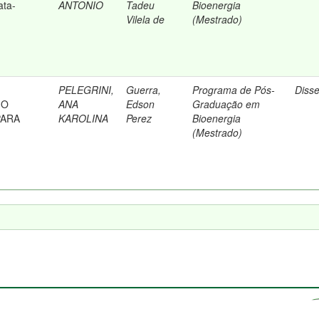
ata-
ANTONIO
Tadeu
Bioenergia
Vilela de
(Mestrado)
PELEGRINI,
Guerra,
Programa de Pós-
Diss
MO
ANA
Edson
Graduação em
PARA
KAROLINA
Perez
Bioenergia
(Mestrado)