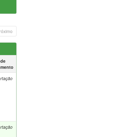
róximo
 de
umento
ertação
ertação