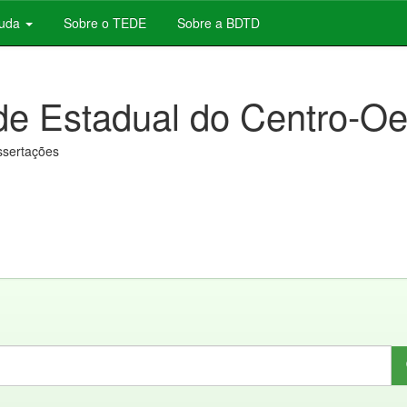
juda
Sobre o TEDE
Sobre a BDTD
de Estadual do Centro-Oe
issertações