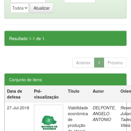
Resultado 1-1 de 1.
Anterior
1
Próximo
Conjunto de itens:
Data de
Pré-
Título
Autor
Orie
defesa
visualização
27-Jul-2018
Viabilidade
DELPONTE,
Rese
econômica
ANGELO
Julia
de
ANTONIO
Tade
produção
Vilela