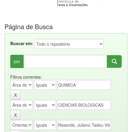
Página de Busca
Buscar em:
por
Filtros correntes: