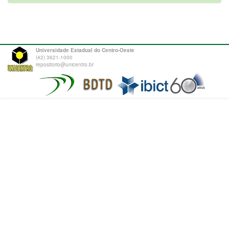
Universidade Estadual do Centro-Oeste
(42) 3621-1000
repositorio@unicentro.br