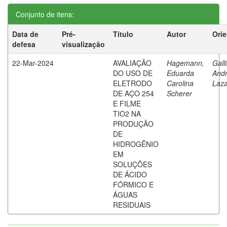
Conjunto de itens:
Data de
Pré-
Título
Autor
Ori
defesa
visualização
22-Mar-2024
AVALIAÇÃO
Hagemann,
Gall
DO USO DE
Eduarda
And
ELETRODO
Carolina
Laza
DE AÇO 254
Scherer
E FILME
TIO2 NA
PRODUÇÃO
DE
HIDROGÊNIO
EM
SOLUÇÕES
DE ÁCIDO
FÓRMICO E
ÁGUAS
RESIDUAIS