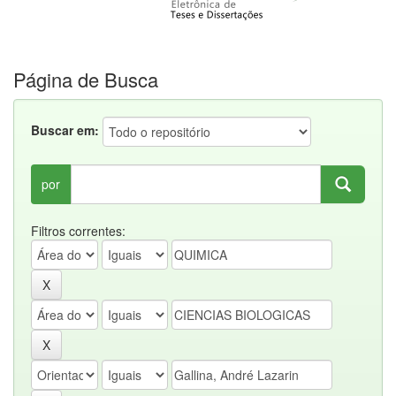
Página de Busca
Buscar em:
por
Filtros correntes: