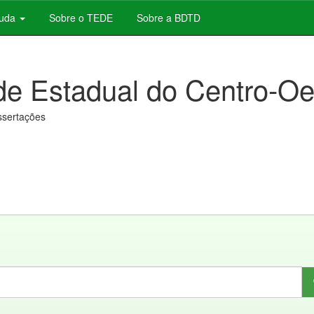
juda
Sobre o TEDE
Sobre a BDTD
de Estadual do Centro-Oe
issertações