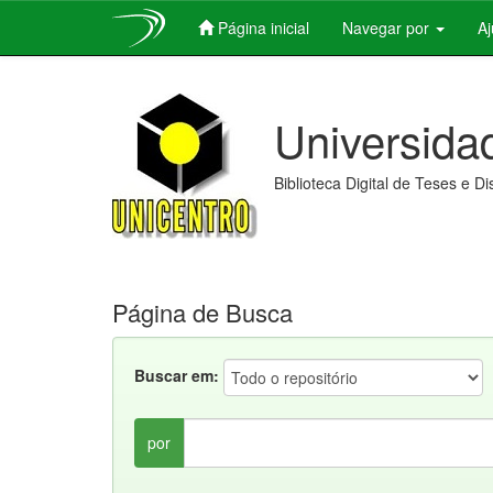
Página inicial
Navegar por
A
Skip
navigation
Universida
Biblioteca Digital de Teses e D
Página de Busca
Buscar em:
por