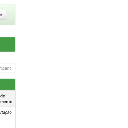
róximo
 de
umento
ertação