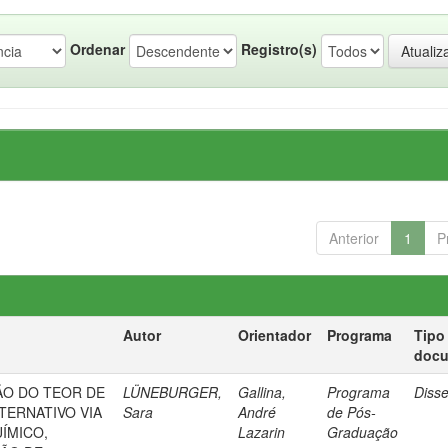
Ordenar
Registro(s)
Anterior
1
P
Autor
Orientador
Programa
Tipo
doc
ÃO DO TEOR DE
LÜNEBURGER,
Gallina,
Programa
Diss
TERNATIVO VIA
Sara
André
de Pós-
ÍMICO,
Lazarin
Graduação