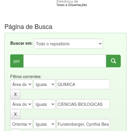
Página de Busca
Buscar em:
por
Filtros correntes: