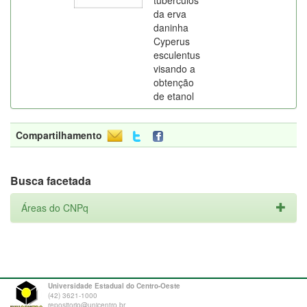
tubérculos
da erva
daninha
Cyperus
esculentus
visando a
obtenção
de etanol
Compartilhamento
Busca facetada
Áreas do CNPq
Universidade Estadual do Centro-Oeste
(42) 3621-1000
repositorio@unicentro.br