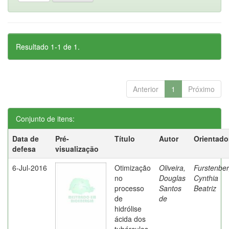
Resultado 1-1 de 1.
Anterior
1
Próximo
Conjunto de itens:
Data de
Pré-
Título
Autor
Orientado
defesa
visualização
6-Jul-2016
Otimização
Oliveira,
Furstenber
no
Douglas
Cynthia
processo
Santos
Beatriz
de
de
hidrólise
ácida dos