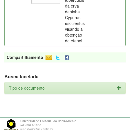
tubérculos
da erva
daninha
Cyperus
esculentus
visando a
obtenção
de etanol
Compartilhamento
Busca facetada
Tipo de documento
Universidade Estadual do Centro-Oeste
(42) 3621-1000
repositorio@unicentro.br