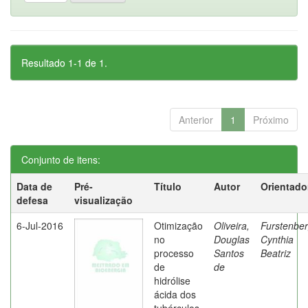
Resultado 1-1 de 1.
Anterior
1
Próximo
Conjunto de itens:
Data de
Pré-
Título
Autor
Orientado
defesa
visualização
6-Jul-2016
Otimização
Oliveira,
Furstenber
no
Douglas
Cynthia
processo
Santos
Beatriz
de
de
hidrólise
ácida dos