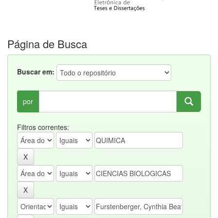
Página de Busca
Buscar em:
por
Filtros correntes: