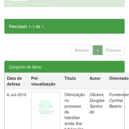
Resultado 1-1 de 1.
Anterior
1
Próximo
Conjunto de itens:
Data de
Pré-
Título
Autor
Orientado
defesa
visualização
6-Jul-2016
Otimização
Oliveira,
Furstenber
no
Douglas
Cynthia
processo
Santos
Beatriz
de
de
hidrólise
ácida dos