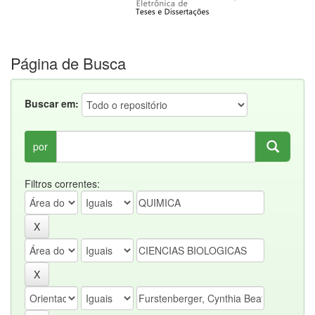
Página de Busca
Buscar em:
por
Filtros correntes: