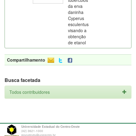
tubérculos
da erva
daninha
Cyperus
esculentus
visando a
obtenção
de etanol
Compartilhamento
Busca facetada
Todos contribuidores
Universidade Estadual do Centro-Oeste
(42) 3621-1000
repositorio@unicentro.br