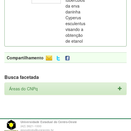
tubérculos
da erva
daninha
Cyperus
esculentus
visando a
obtenção
de etanol
Compartilhamento
Busca facetada
Áreas do CNPq
Universidade Estadual do Centro-Oeste
(42) 3621-1000
repositorio@unicentro.br