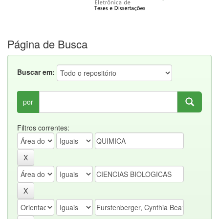
Página de Busca
Buscar em:
por
Filtros correntes: