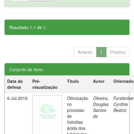
Resultado 1-1 de 1.
Anterior
1
Próximo
Conjunto de itens:
Data de
Pré-
Título
Autor
Orientado
defesa
visualização
6-Jul-2016
Otimização
Oliveira,
Furstenber
no
Douglas
Cynthia
processo
Santos
Beatriz
de
de
hidrólise
ácida dos