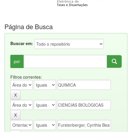
Página de Busca
Buscar em:
por
Filtros correntes: