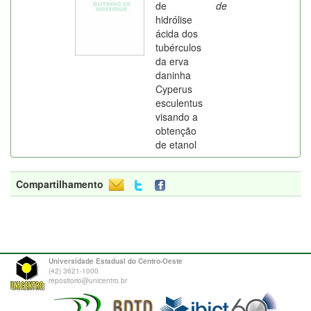
de
de
hidrólise
ácida dos
tubérculos
da erva
daninha
Cyperus
esculentus
visando a
obtenção
de etanol
Compartilhamento
Universidade Estadual do Centro-Oeste
(42) 3621-1000
repositorio@unicentro.br