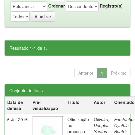
Ordenar
Registro(s)
Resultado 1-1 de 1.
Anterior
1
Próximo
Conjunto de itens:
Data de
Pré-
Título
Autor
Orientado
defesa
visualização
6-Jul-2016
Otimização
Oliveira,
Furstenber
no
Douglas
Cynthia
processo
Santos
Beatriz