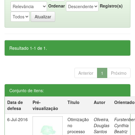
Ordenar
Registro(s)
Resultado 1-1 de 1.
Anterior
1
Próximo
Conjunto de itens:
Data de
Pré-
Título
Autor
Orientado
defesa
visualização
6-Jul-2016
Otimização
Oliveira,
Furstenber
no
Douglas
Cynthia
processo
Santos
Beatriz