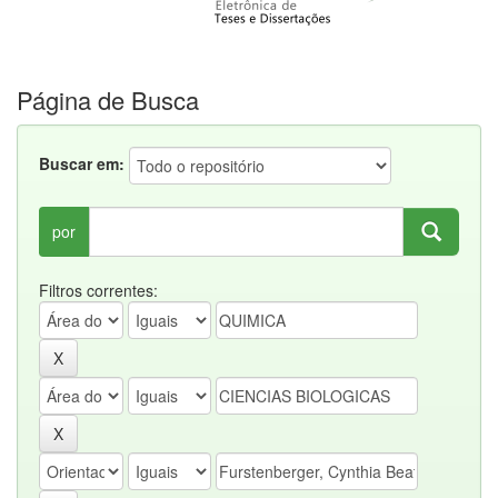
Página de Busca
Buscar em:
por
Filtros correntes: