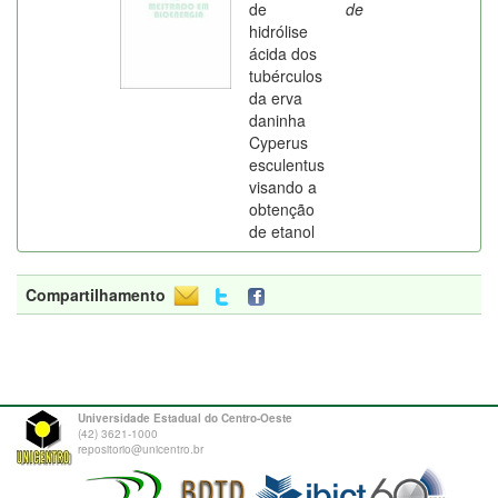
de
de
hidrólise
ácida dos
tubérculos
da erva
daninha
Cyperus
esculentus
visando a
obtenção
de etanol
Compartilhamento
Universidade Estadual do Centro-Oeste
(42) 3621-1000
repositorio@unicentro.br