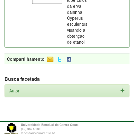
tubérculos
da erva
daninha
Cyperus
esculentus
visando a
obtenção
de etanol
Compartilhamento
Busca facetada
Autor
Universidade Estadual do Centro-Oeste
(42) 3621-1000
repositorio@unicentro.br