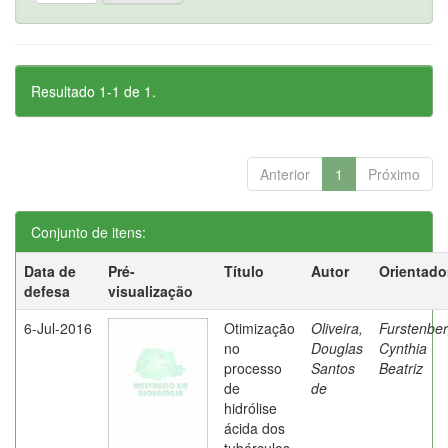
Resultado 1-1 de 1.
Anterior
1
Próximo
Conjunto de itens:
Data de
Pré-
Título
Autor
Orientado
defesa
visualização
6-Jul-2016
Otimização
Oliveira,
Furstenber
no
Douglas
Cynthia
processo
Santos
Beatriz
de
de
hidrólise
ácida dos