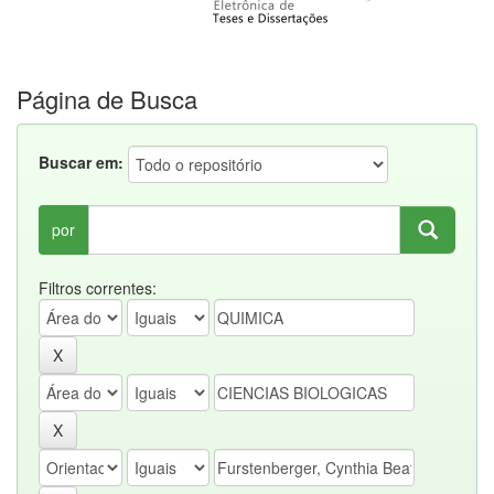
Página de Busca
Buscar em:
por
Filtros correntes: