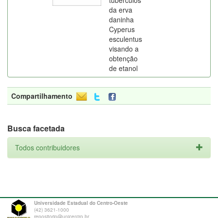
tubérculos
da erva
daninha
Cyperus
esculentus
visando a
obtenção
de etanol
Compartilhamento
Busca facetada
Todos contribuidores
Universidade Estadual do Centro-Oeste
(42) 3621-1000
repositorio@unicentro.br