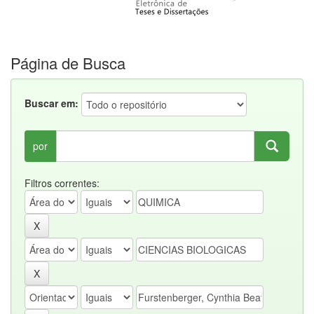
Página de Busca
Buscar em:
por
Filtros correntes: