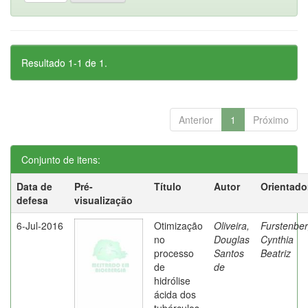
Resultado 1-1 de 1.
Anterior
1
Próximo
Conjunto de itens:
Data de
Pré-
Título
Autor
Orientado
defesa
visualização
6-Jul-2016
Otimização
Oliveira,
Furstenber
no
Douglas
Cynthia
processo
Santos
Beatriz
de
de
hidrólise
ácida dos