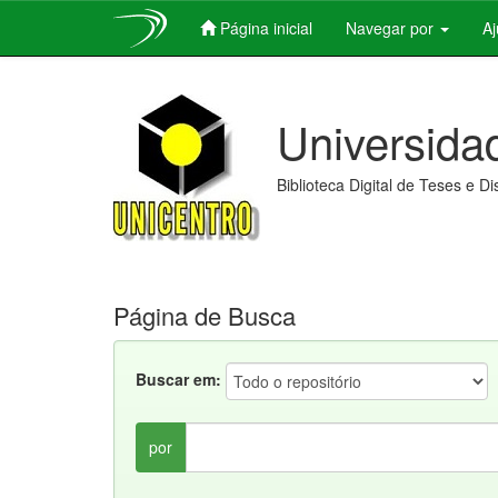
Página inicial
Navegar por
A
Skip
navigation
Universida
Biblioteca Digital de Teses e D
Página de Busca
Buscar em:
por