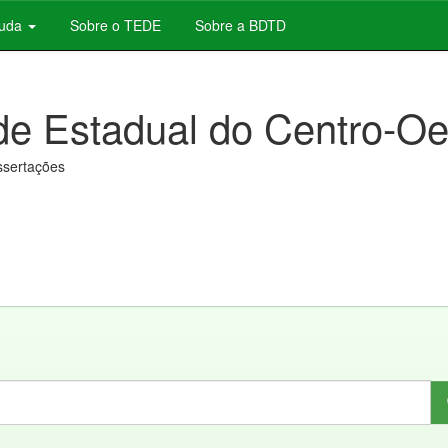
juda
Sobre o TEDE
Sobre a BDTD
de Estadual do Centro-Oe
issertações